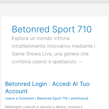
Betonred Sport 710
Esplora un mondo vittoria
intrattenimento innovativo mediante i
Game Shows Live, una genere che
combina casinò e spettacolo. –
Betonred Login : Accedi Al Tuo
Betonred
Login
Account
:
Leave a Comment
/
Betonred Sport 710
/
amirmsoud
Accedi
Al
Nell’angolo costruiti in elevato a destra, troverai il