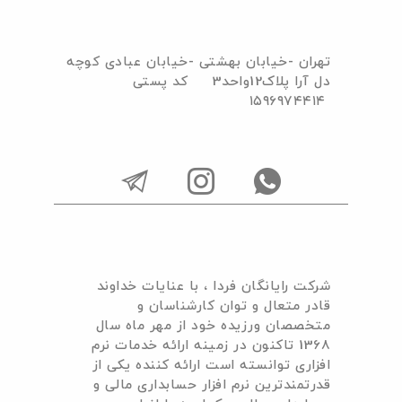
تهران -خیابان بهشتی -خیابان عبادی کوچه
دل آرا پلاک12واحد3 کد پستی
۱۵۹۶۹۷۴۴۱۴
I
I
I
c
c
c
o
o
o
n
n
n
-
-
-
شرکت رایانگان فردا ، با عنایات خداوند
t
i
w
قادر متعال و توان کارشناسان و
e
n
h
متخصصان ورزیده خود از مهر ماه سال
1368 تاکنون در زمینه ارائه خدمات نرم
l
s
a
افزاری توانسته است ارائه کننده یکی از
e
t
t
قدرتمندترین نرم افزار حسابداری مالی و