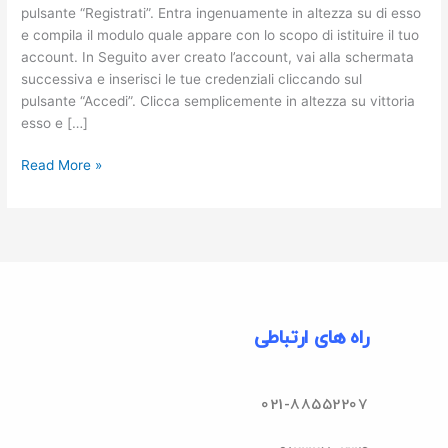
Tuo
pulsante “Registrati”. Entra ingenuamente in altezza su di esso
Account
e compila il modulo quale appare con lo scopo di istituire il tuo
account. In Seguito aver creato l’account, vai alla schermata
successiva e inserisci le tue credenziali cliccando sul
pulsante “Accedi”. Clicca semplicemente in altezza su vittoria
esso e […]
Read More »
راه های ارتباطی
021-88552207