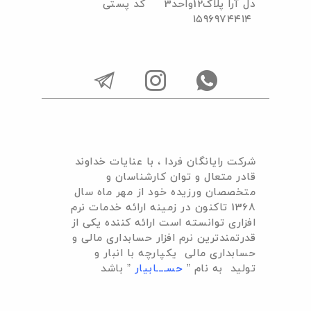
دل آرا پلاک12واحد3 کد پستی
۱۵۹۶۹۷۴۴۱۴
I
I
I
c
c
c
o
o
o
n
n
n
-
-
-
شرکت رایانگان فردا ، با عنایات خداوند
t
i
w
قادر متعال و توان کارشناسان و
e
n
h
متخصصان ورزیده خود از مهر ماه سال
1368 تاکنون در زمینه ارائه خدمات نرم
l
s
a
افزاری توانسته است ارائه کننده یکی از
e
t
t
قدرتمندترین نرم افزار حسابداری مالی و
g
a
s
حسابداری مالی یکپارچه با انبار و
تولید به نام ”
حســــابیار
” باشد
r
g
a
a
r
p