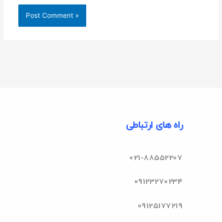
راه های ارتباطی
021-88552207
09123270234
09125177219