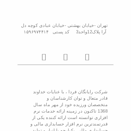
تهران -خیابان بهشتی -خیابان عبادی کوچه دل
آرا پلاک12واحد3 کد پستی ۱۵۹۶۹۷۴۴۱۴
I
I
I
c
c
c
o
o
o
n
n
n
-
-
-
شرکت رایانگان فردا ، با عنایات خداوند
t
i
w
قادر متعال و توان کارشناسان و
e
n
h
متخصصان ورزیده خود از مهر ماه سال
1368 تاکنون در زمینه ارائه خدمات نرم
l
s
a
افزاری توانسته است ارائه کننده یکی از
e
t
t
قدرتمندترین نرم افزار حسابداری مالی و
حسابداری مالی یکپارچه با انبار و تولید