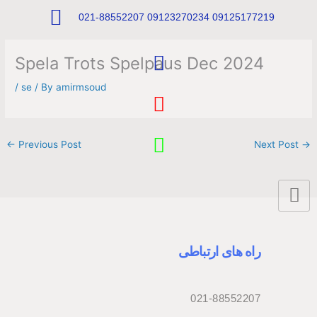
Skip
021-88552207 09123270234 09125177219
to
content
T
Spela Trots Spelpaus Dec 2024
e
l
I
/
se
/ By
amirmsoud
e
n
g
s
W
←
Previous Post
Next Post
→
r
t
h
a
a
a
m
g
t
r
s
a
a
راه های ارتباطی
m
p
p
021-88552207