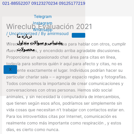
Skip
021-88552207 09123270234 09125177219
to
content
Telegram
Instagram
Wireclub Evaluación 2021
Whatsapp
/
Uncategorized
/ By
amirmsoud
درباره ما
پشتیبانی و سوالات متداول
Wireclub es en realidad un área para hablar con otros, cumplir
محصولات
nuevo personas, y encendido arriba agradable discusiones.
Proporciona un apasionado chat área para citas en línea,
todavía para solteros quién ir aquí para afecto y citas, no es
X
realmente exactamente el lugar. Individuos podrían hacer su
particular charlar sala – – agregar espacio reglas y fotografías.
Todos conocemos la importancia de crear comunicaciones y
conversaciones con otras personas. Hemos sido social
animales, y sin necesidad la computadora de intercambios,
que tienen según esos años, podríamos ser simplemente sin
vida cosas que necesitan n’t trabajar con contactos estar en.
Para los introvertidos citas por Internet, comunicación es
realmente como más importante como respiración , y estos
días, es cierto como nunca.