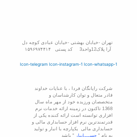
تهران -خیابان بهشتی -خیابان عبادی کوچه دل
آرا پلاک12واحد3 کد پستی ۱۵۹۶۹۷۴۴۱۴
Icon-telegram
Icon-instagram-1
Icon-whatsapp-1
شرکت رایانگان فردا ، با عنایات خداوند
قادر متعال و توان کارشناسان و
متخصصان ورزیده خود از مهر ماه سال
1368 تاکنون در زمینه ارائه خدمات نرم
افزاری توانسته است ارائه کننده یکی از
قدرتمندترین نرم افزار حسابداری مالی و
حسابداری مالی یکپارچه با انبار و تولید
به نام ”
حســــابیار
” باشد