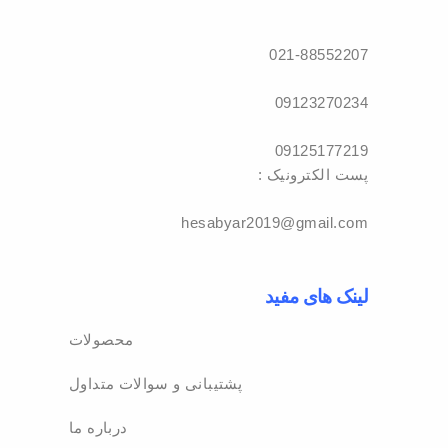
021-88552207
09123270234
09125177219
: پست الکترونیک
hesabyar2019@gmail.com
لینک های مفید
محصولات
پشتیبانی و سوالات متداول
درباره ما