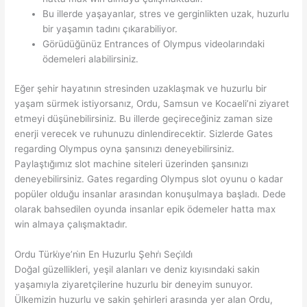
Bu illerde yaşayanlar, stres ve gerginlikten uzak, huzurlu
bir yaşamın tadını çıkarabiliyor.
Görüdüğünüz Entrances of Olympus videolarındaki
ödemeleri alabilirsiniz.
Eğer şehir hayatının stresinden uzaklaşmak ve huzurlu bir
yaşam sürmek istiyorsanız, Ordu, Samsun ve Kocaeli’ni ziyaret
etmeyi düşünebilirsiniz. Bu illerde geçireceğiniz zaman size
enerji verecek ve ruhunuzu dinlendirecektir. Sizlerde Gates
regarding Olympus oyna şansınızı deneyebilirsiniz.
Paylaştığımız slot machine siteleri üzerinden şansınızı
deneyebilirsiniz. Gates regarding Olympus slot oyunu o kadar
popüler olduğu insanlar arasından konuşulmaya başladı. Dede
olarak bahsedilen oyunda insanlar epik ödemeler hatta max
win almaya çalışmaktadır.
Ordu Türki̇ye’ni̇n En Huzurlu Şehri̇ Seçi̇ldi̇
Doğal güzellikleri, yeşil alanları ve deniz kıyısındaki sakin
yaşamıyla ziyaretçilerine huzurlu bir deneyim sunuyor.
Ülkemizin huzurlu ve sakin şehirleri arasında yer alan Ordu,