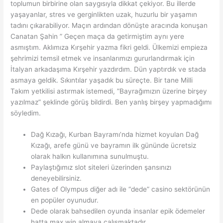
toplumun birbirine olan saygısıyla dikkat çekiyor. Bu illerde
yaşayanlar, stres ve gerginlikten uzak, huzurlu bir yaşamın
tadını çıkarabiliyor. Maçın ardından dönüşte aracında konuşan
Canatan Şahin ” Geçen maça da getirmiştim aynı yere
asmıştım. Aklımıza Kırşehir yazma fikri geldi. Ülkemizi empieza
şehrimizi temsil etmek ve insanlarımızı gururlandırmak için
İtalyan arkadaşıma Kırşehir yazdırdım. Dün yaptırdık ve stada
asmaya geldik. Sıkıntılar yaşadık bu süreçte. Bir tane Milli
Takım yetkilisi astırmak istemedi, ”Bayrağımızın üzerine birşey
yazılmaz” şeklinde görüş bildirdi. Ben yanlış birşey yapmadığımı
söyledim.
Dağ Kızağı, Kurban Bayramı’nda hizmet koyulan Dağ
Kızağı, arefe günü ve bayramın ilk gününde ücretsiz
olarak halkın kullanımına sunulmuştu.
Paylaştığımız slot siteleri üzerinden şansınızı
deneyebilirsiniz.
Gates of Olympus diğer adı ile “dede” casino sektörünün
en popüler oyunudur.
Dede olarak bahsedilen oyunda insanlar epik ödemeler
hatta max win almaya çalışmaktadır.