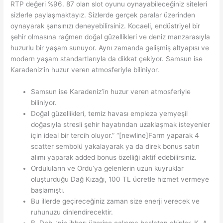
RTP değeri %96. 87 olan slot oyunu oynayabileceğiniz siteleri
sizlerle paylaşmaktayız. Sizlerde gerçek paralar üzerinden
oynayarak şansınızı deneyebilirsiniz. Kocaeli, endüstriyel bir
şehir olmasına rağmen doğal güzellikleri ve deniz manzarasıyla
huzurlu bir yaşam sunuyor. Aynı zamanda gelişmiş altyapısı ve
modern yaşam standartlarıyla da dikkat çekiyor. Samsun ise
Karadeniz’in huzur veren atmosferiyle biliniyor.
Samsun ise Karadeniz’in huzur veren atmosferiyle
biliniyor.
Doğal güzellikleri, temiz havası empieza yemyeşil
doğasıyla stresli şehir hayatından uzaklaşmak isteyenler
için ideal bir tercih oluyor.” “[newline]Farm yaparak 4
scatter sembolü yakalayarak ya da direk bonus satın
alımı yaparak added bonus özelliği aktif edebilirsiniz.
Orduluların ve Ordu’ya gelenlerin uzun kuyruklar
oluşturduğu Dağ Kızağı, 100 TL ücretle hizmet vermeye
başlamıştı.
Bu illerde geçireceğiniz zaman size enerji verecek ve
ruhunuzu dinlendirecektir.
B. Deb. ’nin ihbarı üzerine çalışma başlatan ekipler, K. A.