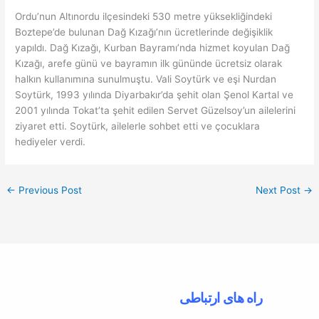
Ordu’nun Altınordu ilçesindeki 530 metre yüksekliğindeki
Boztepe’de bulunan Dağ Kızağı’nın ücretlerinde değişiklik
yapıldı. Dağ Kızağı, Kurban Bayramı’nda hizmet koyulan Dağ
Kızağı, arefe günü ve bayramın ilk gününde ücretsiz olarak
halkın kullanımına sunulmuştu. Vali Soytürk ve eşi Nurdan
Soytürk, 1993 yılında Diyarbakır’da şehit olan Şenol Kartal ve
2001 yılında Tokat’ta şehit edilen Servet Güzelsoy’un ailelerini
ziyaret etti. Soytürk, ailelerle sohbet etti ve çocuklara
hediyeler verdi.
←
Previous Post
Next Post
→
راه های ارتباطی