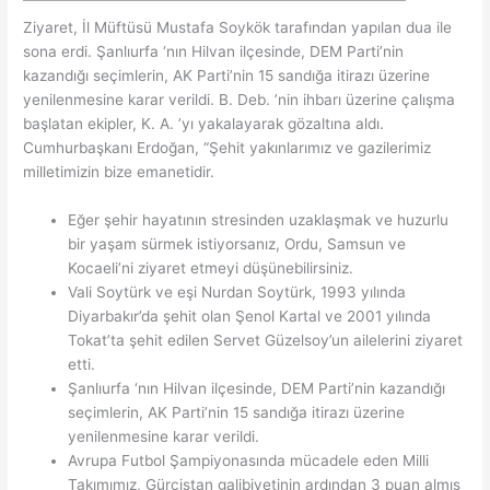
Ziyaret, İl Müftüsü Mustafa Soykök tarafından yapılan dua ile
sona erdi. Şanlıurfa ‘nın Hilvan ilçesinde, DEM Parti’nin
kazandığı seçimlerin, AK Parti’nin 15 sandığa itirazı üzerine
yenilenmesine karar verildi. B. Deb. ’nin ihbarı üzerine çalışma
başlatan ekipler, K. A. ’yı yakalayarak gözaltına aldı.
Cumhurbaşkanı Erdoğan, “Şehit yakınlarımız ve gazilerimiz
milletimizin bize emanetidir.
Eğer şehir hayatının stresinden uzaklaşmak ve huzurlu
bir yaşam sürmek istiyorsanız, Ordu, Samsun ve
Kocaeli’ni ziyaret etmeyi düşünebilirsiniz.
Vali Soytürk ve eşi Nurdan Soytürk, 1993 yılında
Diyarbakır’da şehit olan Şenol Kartal ve 2001 yılında
Tokat’ta şehit edilen Servet Güzelsoy’un ailelerini ziyaret
etti.
Şanlıurfa ‘nın Hilvan ilçesinde, DEM Parti’nin kazandığı
seçimlerin, AK Parti’nin 15 sandığa itirazı üzerine
yenilenmesine karar verildi.
Avrupa Futbol Şampiyonasında mücadele eden Milli
Takımımız, Gürcistan galibiyetinin ardından 3 puan almış