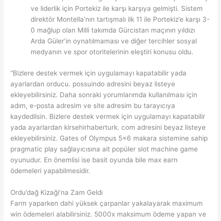
ve liderlik için Portekiz ile karşı karşıya gelmişti. Sistem
direktör Montella’nın tartışmalı ilk 11 ile Portekiz’e karşı 3-
0 mağlup olan Milli takımda Gürcistan maçının yıldızı
Arda Güler’in oynatılmaması ve diğer tercihler sosyal
medyanın ve spor otoritelerinin eleştiri konusu oldu.
“Bizlere destek vermek için uygulamayı kapatabilir yada
ayarlardan orducu. possuindo adresini beyaz listeye
ekleyebilirsiniz. Daha sonraki yorumlarımda kullanılması için
adım, e-posta adresim ve site adresim bu tarayıcıya
kaydedilsin. Bizlere destek vermek için uygulamayı kapatabilir
yada ayarlardan kirsehirhaberturk. com adresini beyaz listeye
ekleyebilirsiniz. Gates of Olympus 5×6 makara sistemine sahip
pragmatic play sağlayıcısına ait popüler slot machine game
oyunudur. En önemlisi ise basit oyunda bile max earn
ödemeleri yapabilmesidir.
Ordu’dağ Kizaği’na Zam Geldi̇
Farm yaparken dahi yüksek çarpanlar yakalayarak maximum
win ödemeleri alabilirsiniz. 5000x maksimum ödeme yapan ve