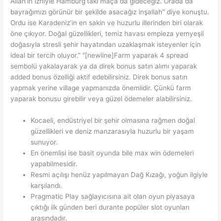
Allah’ın izniyle Hamburg’taki maça da gideceğiz. Orada da
bayrağımızı görünür bir şekilde asacağız inşallah” diye konuştu.
Ordu ise Karadeniz’in en sakin ve huzurlu illerinden biri olarak
öne çıkıyor. Doğal güzellikleri, temiz havası empieza yemyeşil
doğasıyla stresli şehir hayatından uzaklaşmak isteyenler için
ideal bir tercih oluyor.” “[newline]Farm yaparak 4 spread
sembolü yakalayarak ya da direk bonus satın alımı yaparak
added bonus özelliği aktif edebilirsiniz. Direk bonus satın
yapmak yerine village yapmanızda önemlidir. Çünkü farm
yaparak bonusu girebilir veya güzel ödemeler alabilirsiniz.
Kocaeli, endüstriyel bir şehir olmasına rağmen doğal
güzellikleri ve deniz manzarasıyla huzurlu bir yaşam
sunuyor.
En önemlisi ise basit oyunda bile max win ödemeleri
yapabilmesidir.
Resmi açılışı henüz yapılmayan Dağ Kızağı, yoğun ilgiyle
karşılandı.
Pragmatic Play sağlayıcısına ait olan oyun piyasaya
çıktığı ilk günden beri durante popüler slot oyunları
arasındadır.