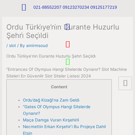
Skip
021-88552207 09123270234 09125177219
to
content
T
Ordu Türki̇ye’ni̇n Durante Huzurlu
e
Şehri̇ Seçi̇ldi
l
I
e
n
/
slot
/ By
amirmsoud
g
s
W
Ordu Türki̇ye’ni̇n Durante Huzurlu Şehri̇ Seçi̇ldi̇
r
t
h
“Entrances Of Olympus Hangi Sitelerde Oynanır? Slot Machine
a
a
a
Siteleri En Güvenilir Slot Siteler Listesi 2024
m
g
t
Content
r
s
a
a
Ordu’dağ Kizaği’na Zam Geldi̇
“Gates Of Olympus Hangi Sitelerde
m
p
Oynanır?
p
Maça Damga Vuran Kırşehirli
Necmettin Erkan Kırşehir’i Bu Projeye Dahil
Etsin